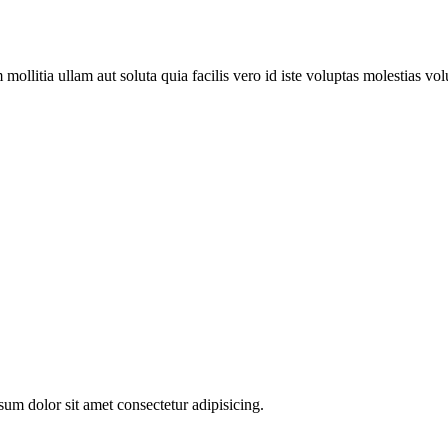
ollitia ullam aut soluta quia facilis vero id iste voluptas molestias v
psum dolor sit amet consectetur adipisicing.