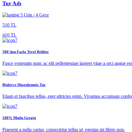
Tur Adı
5 Gün / 4 Gece
510 TL
410 TL
500'dan Fazla Yerel Rehber
Fusce venenatis nunc ac elit pellentesque laoreet vitae a orci augue eor
Binlerce Düzenlenmiş Tur
Etiam et faucibus tellus, eget ultricies enim. Vivamus accumsan confe
100% Mutlu Gezgin
Praesent a nulla varius, consectetur tellus ut, egestas mi librro non.