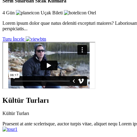
Serin Sulardan Sıcak Kumlara
4 Gün
Uçak Bileti
Otel
Lorem ipsum dolor quae natus deleniti excepturi maiores? Laboriosam m
perspiciatis...
Turu İncele
Kültür Turları
Kültür
Turları
Praesent at ante scelerisque, auctor turpis vitae, aliquet nequ Lorem i