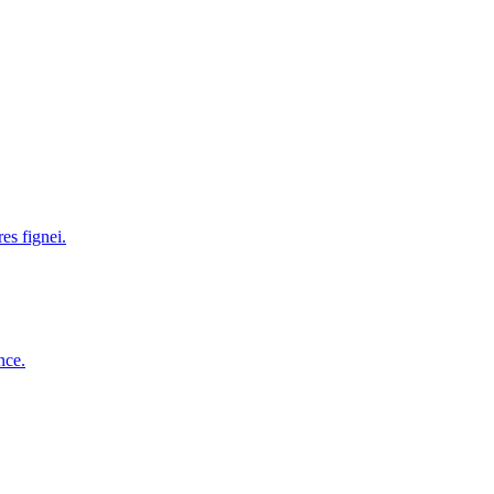
es fignei.
nce.