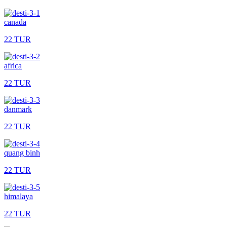
canada
22 TUR
africa
22 TUR
danmark
22 TUR
quang binh
22 TUR
himalaya
22 TUR