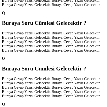
Buraya Cevap Yazısı Gelecektir. Buraya Cevap Yazısı Gelecektir.
Buraya Cevap Yazısı Gelecektir. Buraya Cevap Yazısı Gelecektir.
Q
Buraya Soru Cümlesi Gelecektir ?
Buraya Cevap Yazısı Gelecektir. Buraya Cevap Yazısı Gelecektir.
Buraya Cevap Yazısı Gelecektir. Buraya Cevap Yazısı Gelecektir.
Buraya Cevap Yazısı Gelecektir. Buraya Cevap Yazısı Gelecektir.
Buraya Cevap Yazısı Gelecektir. Buraya Cevap Yazısı Gelecektir.
Buraya Cevap Yazısı Gelecektir. Buraya Cevap Yazısı Gelecektir.
Q
Buraya Soru Cümlesi Gelecektir ?
Buraya Cevap Yazısı Gelecektir. Buraya Cevap Yazısı Gelecektir.
Buraya Cevap Yazısı Gelecektir. Buraya Cevap Yazısı Gelecektir.
Buraya Cevap Yazısı Gelecektir. Buraya Cevap Yazısı Gelecektir.
Buraya Cevap Yazısı Gelecektir. Buraya Cevap Yazısı Gelecektir.
Buraya Cevap Yazısı Gelecektir. Buraya Cevap Yazısı Gelecektir..
Q