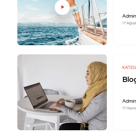
Admi
17 Ağust
KATEG
Blog
Admi
17 Hazir