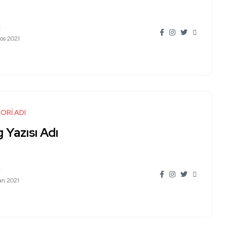
n
os 2021
ORİ ADI
 Yazısı Adı
n
an 2021