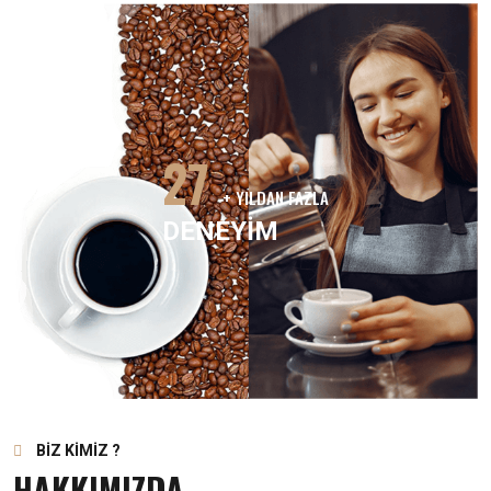
27
+ YILDAN FAZLA
DENEYİM
BİZ KİMİZ ?
HAKKIMIZDA